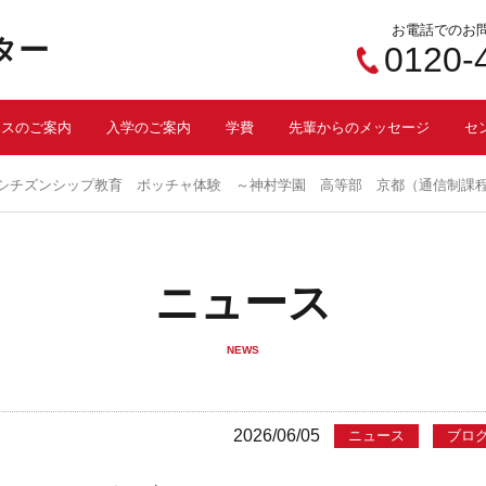
お電話でのお
ター
0120-
ースのご案内
入学のご案内
学費
先輩からのメッセージ
セ
シチズンシップ教育 ボッチャ体験 ～神村学園 高等部 京都（通信制課
ニュース
NEWS
2026/06/05
ニュース
ブロ