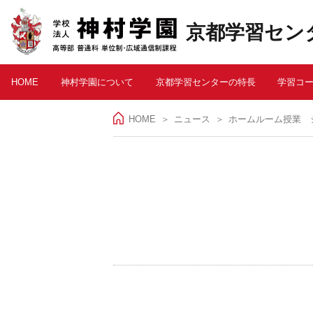
京都学習セン
HOME
神村学園について
京都学習センターの特長
学習コ
HOME
＞
ニュース
ホームルーム授業 