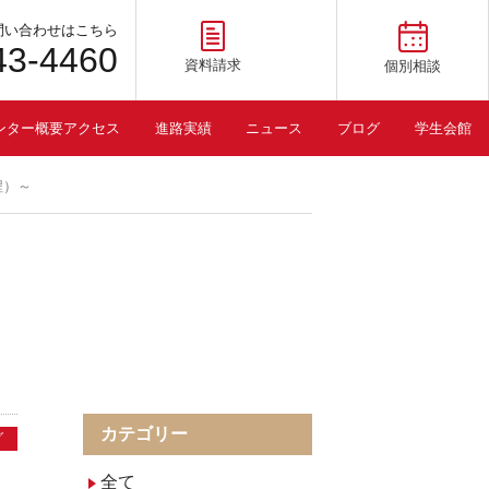
問い合わせはこちら
43-4460
資料請求
個別相談
ンター概要アクセス
進路実績
ニュース
ブログ
学生会館
程）～
カテゴリー
グ
全て