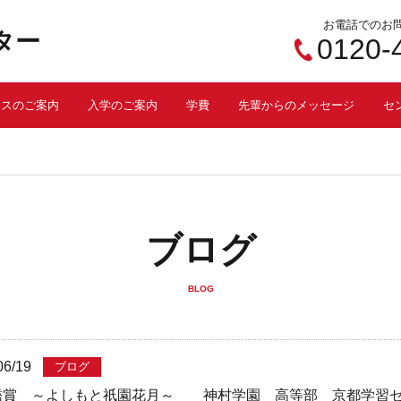
お電話でのお
ター
0120-
ースのご案内
入学のご案内
学費
先輩からのメッセージ
セ
ブログ
BLOG
06/19
ブログ
鑑賞 ～よしもと祇園花月～ 神村学園 高等部 京都学習