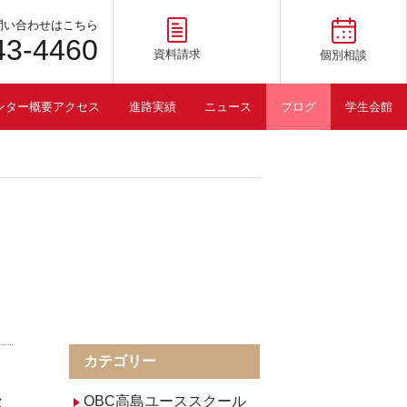
問い合わせはこちら
43-4460
資料請求
個別相談
ンター概要アクセス
進路実績
ニュース
ブログ
学生会館
カテゴリー
OBC高島ユーススクール
セ