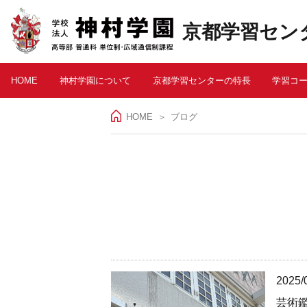
京都学習セン
HOME
神村学園について
京都学習センターの特長
学習コ
HOME
ブログ
2025/
芸術