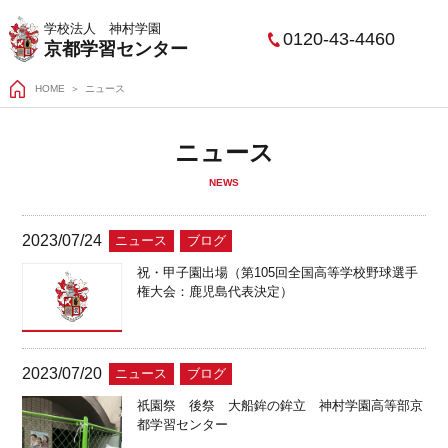
学校法人 神村学園
0120-43-4460
京都学習センター
HOME
ニュース
ニュース
NEWS
2023/07/24
ニュース
ブログ
祝・甲子園出場（第105回全国高等学校野球選手
権大会：鹿児島代表決定）
2023/07/20
ニュース
ブログ
祇園祭 後祭 大船鉾の鉾立 神村学園高等部京
都学習センター