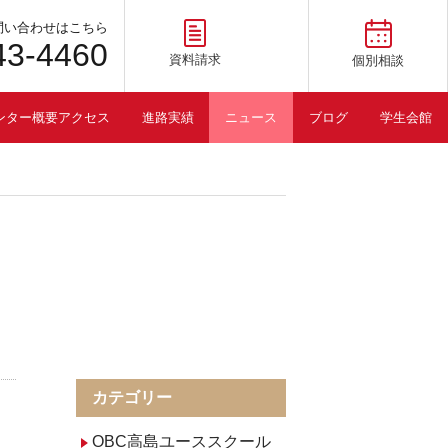
問い合わせはこちら
43-4460
資料請求
個別相談
ンター概要アクセス
進路実績
ニュース
ブログ
学生会館
カテゴリー
OBC高島ユーススクール