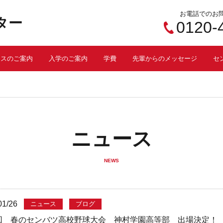
お電話でのお
ター
0120-
ースのご案内
入学のご案内
学費
先輩からのメッセージ
セ
ニュース
NEWS
01/26
ニュース
ブログ
6回 春のセンバツ高校野球大会 神村学園高等部 出場決定！