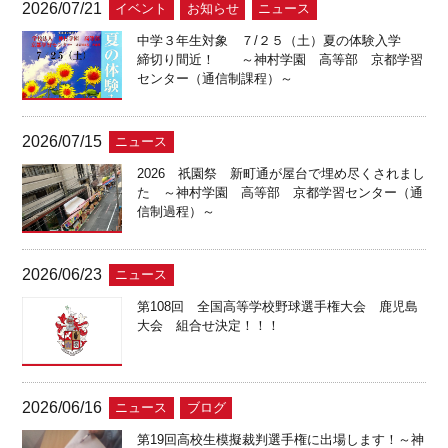
2026/07/21
イベント
お知らせ
ニュース
中学３年生対象 ７/２５（土）夏の体験入学
締切り間近！ ～神村学園 高等部 京都学習
センター（通信制課程）～
2026/07/15
ニュース
2026 祇園祭 新町通が屋台で埋め尽くされまし
た ～神村学園 高等部 京都学習センター（通
信制過程）～
2026/06/23
ニュース
第108回 全国高等学校野球選手権大会 鹿児島
大会 組合せ決定！！！
2026/06/16
ニュース
ブログ
第19回高校生模擬裁判選手権に出場します！～神