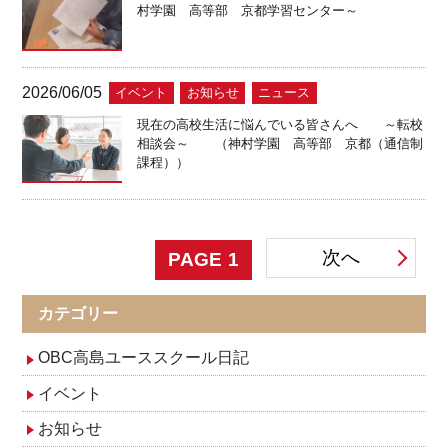
村学園 高等部 京都学習センター～
2026/06/05
イベント
お知らせ
ニュース
現在の高校生活に悩んでいる皆さんへ ～転校
相談会～ （神村学園 高等部 京都（通信制
課程））
投
次へ
PAGE
1
稿
カテゴリー
ナ
OBC高島ユーススクール日記
イベント
ビ
お知らせ