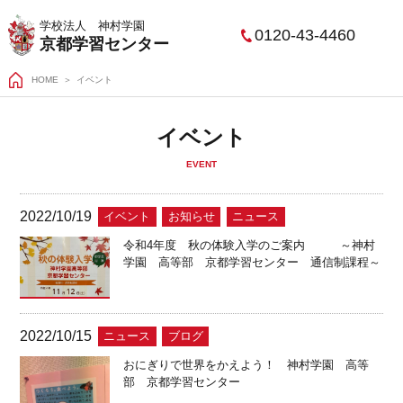
学校法人 神村学園
0120-43-4460
京都学習センター
HOME
イベント
イベント
EVENT
2022/10/19
イベント
お知らせ
ニュース
令和4年度 秋の体験入学のご案内 ～神村
学園 高等部 京都学習センター 通信制課程～
2022/10/15
ニュース
ブログ
おにぎりで世界をかえよう！ 神村学園 高等
部 京都学習センター