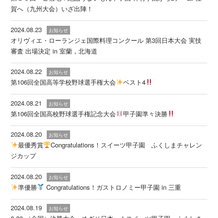
賀へ（九州大会）いざ出陣！
2024.08.23
お知らせ
オリヴィエ・ローランジェ国際料理コンクール 第3回日本大会 実技
審査 出場決定 in 室蘭，北海道
2024.08.22
お知らせ
第106回全国高等学校野球選手権大会
ベスト4
2024.08.21
お知らせ
第106回全国高校野球選手権記念大会
甲子園準々決勝
2024.08.20
お知らせ
最優秀賞
Congratulations！スイーツ甲子園 ふくしまチャレン
ジカップ
2024.08.20
お知らせ
準優勝
Congratulations！ガストロノミー甲子園 in 三重
2024.08.19
お知らせ