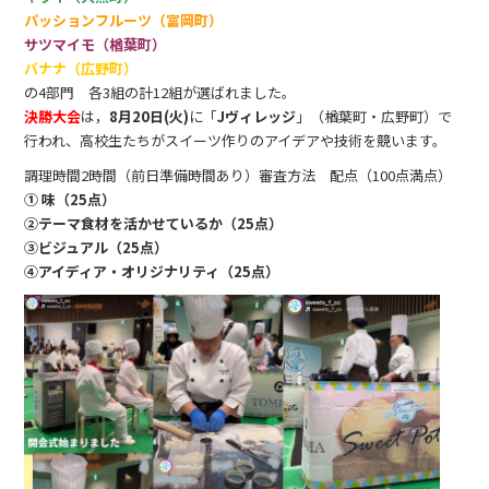
パッションフルーツ（富岡町）
サツマイモ（楢葉町）
バナナ（広野町）
の4部門 各3組の計12組が選ばれました。
決勝大会
は，
8月20日(火)
に「
Jヴィレッジ
」（楢葉町・広野町）で
行われ、高校生たちがスイーツ作りのアイデアや技術を競います。
調理時間2時間（前日準備時間あり）審査方法 配点（100点満点）
① 味（25点）
②テーマ食材を活かせているか（25点）
③ビジュアル（25点）
④アイディア・オリジナリティ（25点）