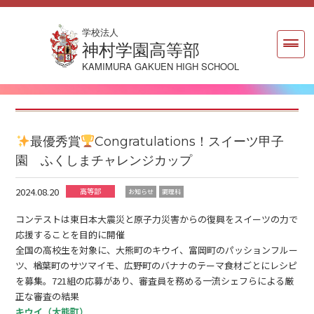
学校法人
神村学園高等部
KAMIMURA GAKUEN HIGH SCHOOL
最優秀賞
Congratulations！スイーツ甲子
園 ふくしまチャレンジカップ
2024.08.20
高等部
お知らせ
調理科
コンテストは東日本大震災と原子力災害からの復興をスイーツの力で
応援することを目的に開催
全国の高校生を対象に、大熊町のキウイ、富岡町のパッションフルー
ツ、楢葉町のサツマイモ、広野町のバナナのテーマ食材ごとにレシピ
を募集。721組の応募があり、審査員を務める一流シェフらによる厳
正な審査の結果
キウイ（大熊町）