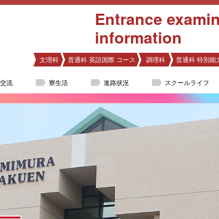
Entrance examin
information
文理科
普通科 英語国際 コース
調理科
普通科 特別能
際交流
寮生活
進路状況
スクールライフ