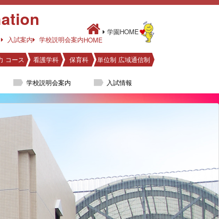
ation
学園HOME
入試案内
学校説明会案内
HOME
力 コース
看護学科
保育科
単位制 広域通信制
学校説明会案内
入試情報