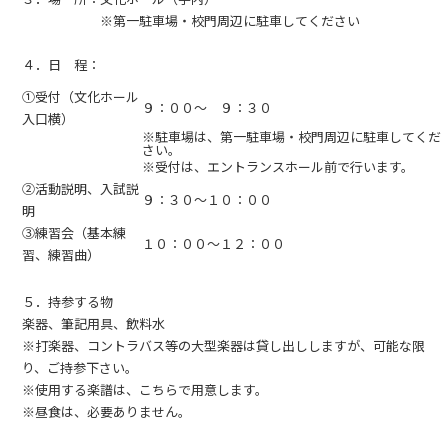
※第一駐車場・校門周辺に駐車してください
４．日 程：
①受付（文化ホール
９：００～ ９：３０
入口横）
※駐車場は、第一駐車場・校門周辺に駐車してくだ
さい。
※受付は、エントランスホール前で行います。
②活動説明、入試説
９：３０～１０：００
明
③練習会（基本練
１０：００～１２：００
習、練習曲）
５．持参する物
楽器、筆記用具、飲料水
※打楽器、コントラバス等の大型楽器は貸し出ししますが、可能な限
り、ご持参下さい。
※使用する楽譜は、こちらで用意します。
※昼食は、必要ありません。