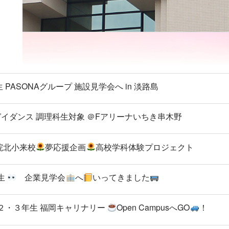
生 PASONAグループ 施設見学会へ in 淡路島
路ガイダンス 調理科生対象 ＠Fアリーナいちき串木野
集院北小来校
夢応援企画
高校学科体験プロジェクト
年生
企業見学会
へ
いってきました
調理科☆２・３年生 福岡キャリナリー
Open CampusへGO
！