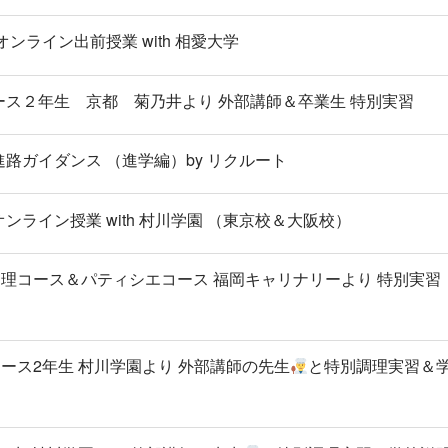
 オンライン出前授業 with 相愛大学
理コース２年生 京都 菊乃井より 外部講師＆卒業生 特別実習
★進路ガイダンス （進学編）by リクルート
☆オンライン授業 with 村川学園 （東京校＆大阪校）
☆ 調理コース＆パティシエコース 福岡キャリナリーより 特別実習
エコース2年生 村川学園より 外部講師の先生
と特別調理実習＆