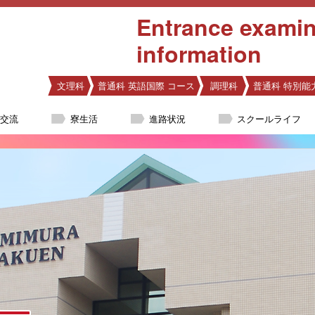
Entrance examin
information
文理科
普通科 英語国際 コース
調理科
普通科 特別能
際交流
寮生活
進路状況
スクールライフ