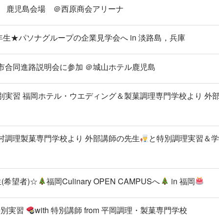
談会 鹿児島会場 ＠西原商会アリーナ
理科３年生★パソナグループの企業見学会へ in 淡路島，兵庫
児島市合同進路説明会に参加 ＠城山ホテル鹿児島
☆ 特別実習 福岡ホテル・ウエディング＆製菓調理専門学校より 外
 中村調理製菓専門学校より 外部講師の先生
と特別調理実習＆
年生(希望者)☆
福岡Culinary OPEN CAMPUSへ
in 福岡
 特別実習
with 特別講師 from 平岡調理・製菓専門学校