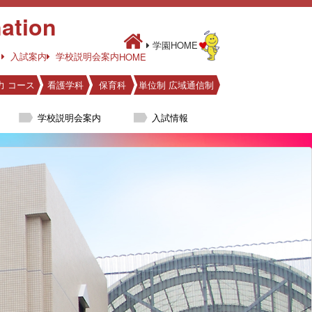
ation
学園HOME
入試案内
学校説明会案内
HOME
力 コース
看護学科
保育科
単位制 広域通信制
学校説明会案内
入試情報