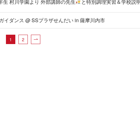
ス2年生 村川学園より 外部講師の先生
と特別調理実習＆学校説
ガイダンス @ SSプラザせんだい in 薩摩川内市
1
2