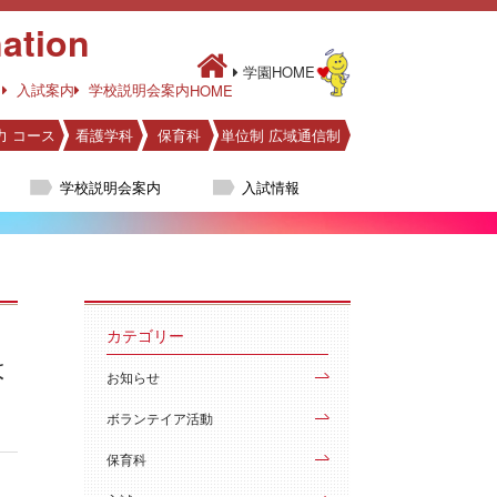
ation
学園HOME
入試案内
学校説明会案内
HOME
力 コース
看護学科
保育科
単位制 広域通信制
学校説明会案内
入試情報
カテゴリー
は
お知らせ
ボランテイア活動
保育科