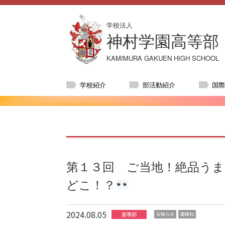
学校法人
神村学園高等部
KAMIMURA GAKUEN HIGH SCHOOL
学校紹介
部活動紹介
国
第１３回 ご当地！絶品うま
どこ！？
2024.08.05
高等部
お知らせ
調理科