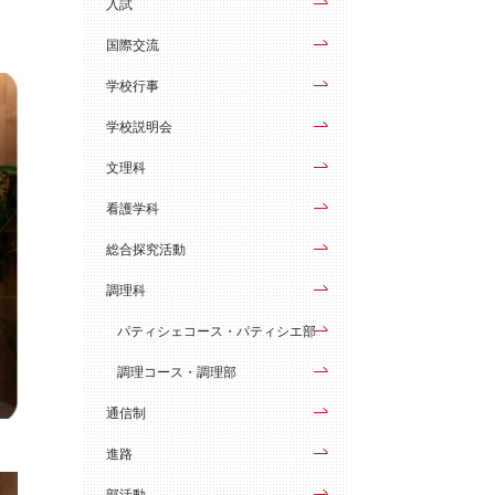
入試
国際交流
学校行事
学校説明会
文理科
看護学科
総合探究活動
調理科
パティシェコース・パティシエ部
調理コース・調理部
通信制
進路
部活動