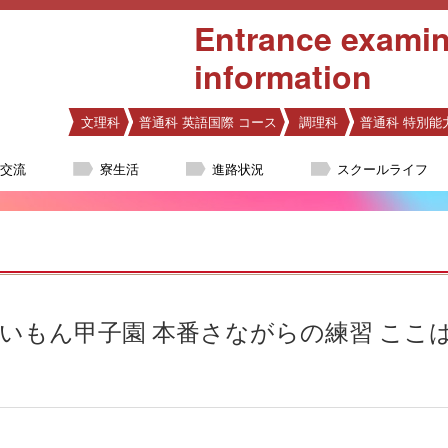
Entrance examin
information
文理科
普通科 英語国際 コース
調理科
普通科 特別能
際交流
寮生活
進路状況
スクールライフ
いもん甲子園 本番さながらの練習 ここ