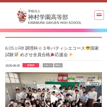
学校法人
神村学園高等部
KAMIMURA GAKUEN HIGH SCHOOL
6.05☆R8 調理科☆３年パティシエコース
国家
試験
めざせ全員合格
応援会
2026.06.05
高等部
お知らせ
調理科
動
画
プ
レ
ー
ヤ