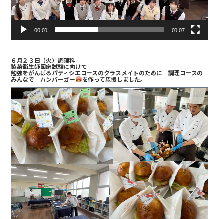
ー
00:00
00:07
６月２３日（火）
調理科
製菓衛生師国家試験に向けて
勉強をがんばるパティシエコースのクラスメイトのために 調理コースの
みんなで ハンバーガー
を作って応援しました。