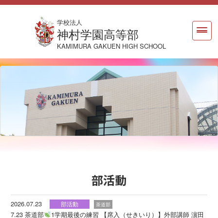
学校法人
神村学園高等部
KAMIMURA GAKUEN HIGH SCHOOL
部活動
2026.07.23
部活動
茶道部
7.23 茶道部
1学期最後の練習 【席入（せきいり）】外部講師 濵田