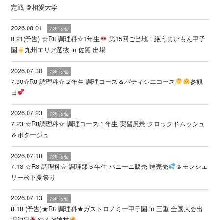
定戦 ＠相愛大学
2026.08.01
お知らせ
8.21(予告) ☆R8 調理科☆1年生
第15回ご当地！絶うまいもん甲子
園
九州エリア選抜 in 佐賀 出場
2026.07.30
お知らせ
7.30☆R8 調理科☆２年生 調理コース＆パティシエコース
参観
日
2026.07.23
お知らせ
7.23 ☆R8調理科☆ 調理コース１年生 実習風景 クロックドムッシュ
＆ポタージュ
2026.07.18
お知らせ
7.18 ☆R8 調理科☆ 調理部３年生 パニーニ販売 速完売
＠モンシェ
リー松下夏祭り
2026.07.13
お知らせ
8.18 (予告)★R8 調理科★ガストロノミー甲子園 in 三重 全国大会出
場決定
やるぞ神村