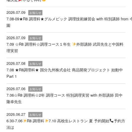
2026.07.09
お知らせ
7.08-09★R8 調理科★グルメピック 調理技術練習会 with 特別講師 from
2026.07.09
お知らせ
7.09 ☆R8 調理科☆調理コース１年生
外部講師 武田先生と中国料
理実習
2026.07.08
お知らせ
7.08 ★R8調理科★ 国分九州株式会社 商品開発プロジェクト 始動中
Part 1
2026.07.06
お知らせ
7.06☆R8 調理科☆2年 調理コース 特別調理実習 with 外部講師 田中
隆幸先生
2026.06.27
お知らせ
6.30-7.06
R8 調理科
7.10 高校生レストラン 夏 予約開始
予約方
法は