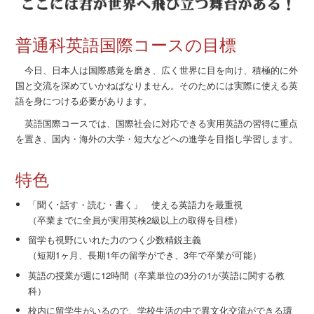
普通科英語国際コースの目標
今日、日本人は国際感覚を磨き、広く世界に目を向け、積極的に外
国と交流を深めていかねばなりません。そのためには実際に使える英
語を身につける必要があります。
英語国際コースでは、国際社会に対応できる実用英語の習得に重点
を置き、国内・海外の大学・短大などへの進学を目指し学習します。
特色
「聞く･話す・読む・書く」 使える英語力を最重視
（卒業までに全員が実用英検2級以上の取得を目標）
留学も視野にいれた力のつく少数精鋭主義
（短期1ヶ月、長期1年の留学ができ、3年で卒業が可能）
英語の授業が週に12時間（卒業単位の3分の1が英語に関する教
科）
校内に留学生がいるので、学校生活の中で異文化交流ができる環