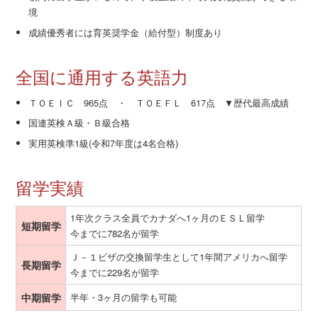
境
成績優秀者には育英奨学金（給付型）制度あり
全国に通用する英語力
ＴＯＥＩＣ 965点 ・ ＴＯＥＦＬ 617点 ▼歴代最高成績
国連英検Ａ級・Ｂ級合格
実用英検準1級(令和7年度は4名合格)
留学実績
1年次クラス全員でカナダへ1ヶ月のＥＳＬ留学
短期留学
今までに782名が留学
Ｊ－１ビザの交換留学生として1年間アメリカへ留学
長期留学
今までに229名が留学
中期留学
半年・3ヶ月の留学も可能