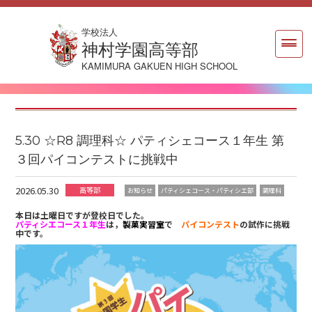
学校法人
神村学園高等部
KAMIMURA GAKUEN HIGH SCHOOL
5.30 ☆R8 調理科☆ パティシェコース１年生 第
３回パイコンテストに挑戦中
2026.05.30
高等部
お知らせ
パティシェコース・パティシエ部
調理科
本日は土曜日ですが登校日でした。
パティシエコース１年生
は，
製菓実習室
で
パイコンテスト
の試作に挑戦
中です。