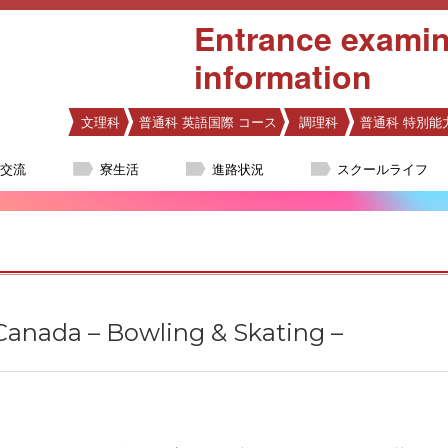
Entrance examin
information
文理科
普通科 英語国際 コース
調理科
普通科 特別能
際交流
寮生活
進路状況
スクールライフ
ada – Bowling & Skating –