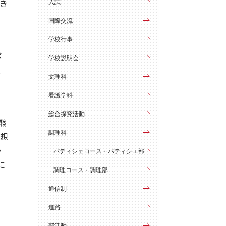
行き
入試
国際交流
学校行事
ボ
学校説明会
、
文理科
看護学科
総合探究活動
熊
調理科
、想
か
パティシェコース・パティシエ部
に
調理コース・調理部
。
通信制
進路
部活動