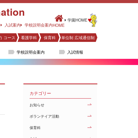
ation
学園HOME
入試案内
学校説明会案内
HOME
力 コース
看護学科
保育科
単位制 広域通信制
学校説明会案内
入試情報
カテゴリー
お知らせ
ボランテイア活動
保育科