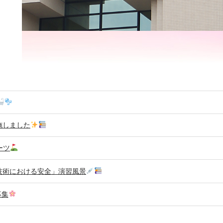
施しました
ーツ
技術における安全」演習風景
募集