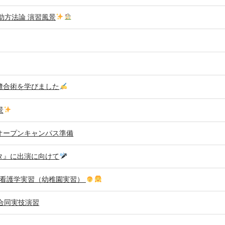
助方法論 演習風景
縫合術を学びました
景
オープンキャンパス準備
タ』に出演に向けて
児看護学実習（幼稚園実習）
合同実技演習