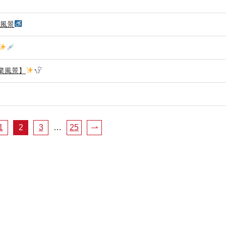
業風景
業風景】
1
2
3
…
25