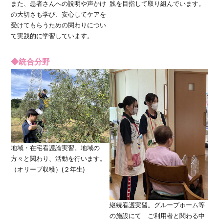
また、患者さんへの説明や声かけ
践を目指して取り組んでいます。
の大切さも学び、安心してケアを
受けてもらうための関わりについ
て実践的に学習しています。
◆統合分野
地域・在宅看護論実習。地域の
方々と関わり、活動を行います。
（オリーブ収穫）(２年生)
継続看護実習。グループホーム等
の施設にて ご利用者と関わる中