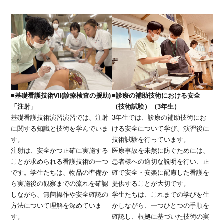
■
基礎看護技術Ⅶ(診療検査の援助)
■
診療の補助技術における安全
「注射」
（技術試験）（3年生）
基礎看護技術演習演習では、注射
3年生では、診療の補助技術にお
に関する知識と技術を学んでいま
ける安全について学び、演習後に
す。
技術試験を行っています。
注射は、安全かつ正確に実施する
医療事故を未然に防ぐためには、
ことが求められる看護技術の一つ
患者様への適切な説明を行い、正
です。学生たちは、物品の準備か
確で安全・安楽に配慮した看護を
ら実施後の観察までの流れを確認
提供することが大切です。
しながら、無菌操作や安全確認の
学生たちは、これまでの学びを生
方法について理解を深めていま
かしながら、一つひとつの手順を
す。
確認し、根拠に基づいた技術の実