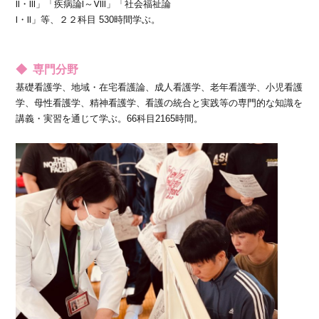
Ⅱ・Ⅲ」「疾病論Ⅰ～Ⅷ」「社会福祉論
Ⅰ・Ⅱ」等、２２科目 530時間学ぶ。
◆ 専門分野
基礎看護学、地域・在宅看護論、成人看護学、老年看護学、小児看護
学、母性看護学、精神看護学、看護の統合と実践等の専門的な知識を
講義・実習を通じて学ぶ。66科目2165時間。