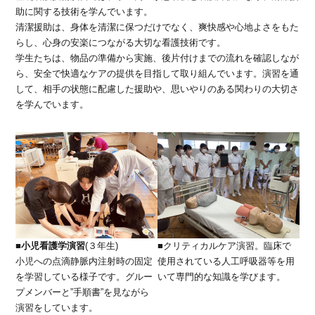
助に関する技術を学んでいます。
清潔援助は、身体を清潔に保つだけでなく、爽快感や心地よさをもた
らし、心身の安楽につながる大切な看護技術です。
学生たちは、物品の準備から実施、後片付けまでの流れを確認しなが
ら、安全で快適なケアの提供を目指して取り組んでいます。演習を通
して、相手の状態に配慮した援助や、思いやりのある関わりの大切さ
を学んでいます。
■
小児看護学演習
(３年生)
■クリティカルケア演習。臨床で
小児への点滴静脈内注射時の固定
使用されている人工呼吸器等を用
を学習している様子です。グルー
いて専門的な知識を学びます。
プメンバーと”手順書”を見ながら
演習をしています。