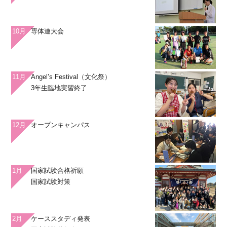
10月
専体連大会
11月
Angel’s Festival（文化祭）
3年生臨地実習終了
12月
オープンキャンパス
1月
国家試験合格祈願
国家試験対策
2月
ケーススタディ発表