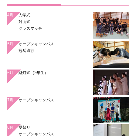
4月
入学式
対面式
クラスマッチ
5月
オープンキャンパス
冠岳遠行
6月
継灯式（2年生）
7月
オープンキャンパス
8月
夏祭り
オープンキャンパス