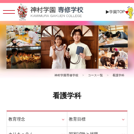
学園TOP
神村学園専修学校
>
コース一覧
>
看護学科
看護学科
教育理念
教育目標