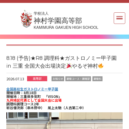
学校法人
神村学園高等部
KAMIMURA GAKUEN HIGH SCHOOL
8.18 (予告)★R8 調理科★ガストロノミー甲子園
in 三重 全国大会出場決定
やるぞ神村
2026.07.13
高等部
お知らせ
調理コース・調理部
調理科
全国高校生ガストロノミー甲子園
開催日時：8月18日
開催地：三重県多気町 「VISON」
九州地区代表として全国大会に出場
調理科調理コース2年
岩谷優次郎（串木野中）
尾上太馳（人吉第二中）