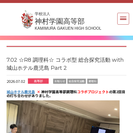
学校法人
神村学園高等部
KAMIMURA GAKUEN HIGH SCHOOL
7.02 ☆R8 調理科☆ コラボ型 総合探究活動 with
城山ホテル鹿児島 Part 2
2026.07.02
高等部
お知らせ
総合探究活動
調理科
城山ホテル鹿児島
×
神村学園高等部調理科
コラボプロジェクト
の第2回目
の打ち合わせがありました。