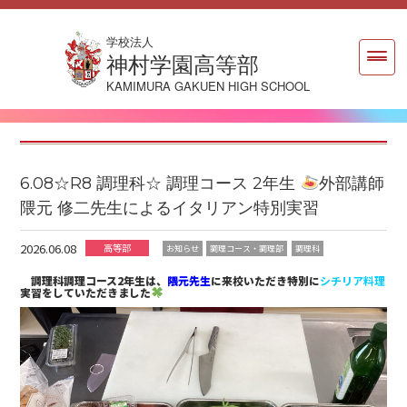
学校法人
神村学園高等部
KAMIMURA GAKUEN HIGH SCHOOL
6.08☆R8 調理科☆ 調理コース 2年生
外部講師
隈元 修二先生によるイタリアン特別実習
2026.06.08
高等部
お知らせ
調理コース・調理部
調理科
調理科調理コース2年生は、
隈元先生
に来校いただき特別に
シチリア料理
実習をしていただきました