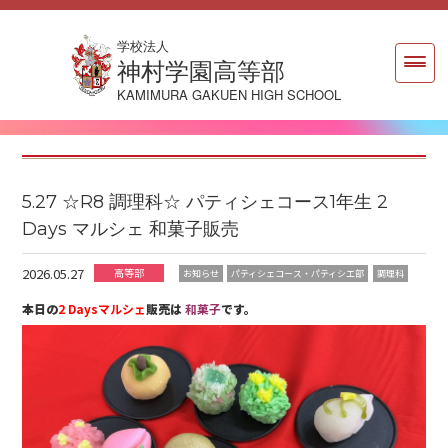
学校法人
神村学園高等部
KAMIMURA GAKUEN HIGH SCHOOL
5.27 ☆R8 調理科☆ パティシェコース1年生 2
Days マルシェ 和菓子販売
2026.05.27
高等部
お知らせ
パティシェコース・パティシエ部
調理科
本日の
2 Daysマルシェ
販売は
和菓子
です。