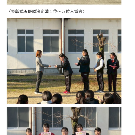
〈表彰式★優勝決定戦１位～５位入賞者〉