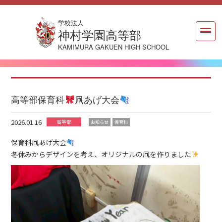
学校法人
神村学園高等部
KAMIMURA GAKUEN HIGH SCHOOL
高等部保育科
凧あげ大会
2026.01.16
高等部
お知らせ
保育科
保育科凧あげ大会
冬休みからデザインを考え、オリジナルの凧を作りました