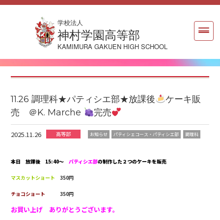
学校法人
神村学園高等部
KAMIMURA GAKUEN HIGH SCHOOL
11.26 調理科★パティシエ部★放課後
ケーキ販
売 ＠K. Marche
完売
2025.11.26
高等部
お知らせ
パティシェコース・パティシエ部
調理科
本日 放課後 15:40〜
パティシエ部
の制作した２つのケーキを販売
マスカットショート
350円
チョコショート
350円
お買い上げ ありがとうございます。