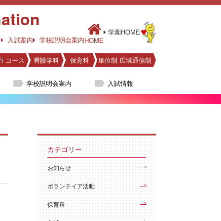
ation
学園HOME
入試案内
学校説明会案内
HOME
力 コース
看護学科
保育科
単位制 広域通信制
学校説明会案内
入試情報
カテゴリー
お知らせ
ボランテイア活動
保育科