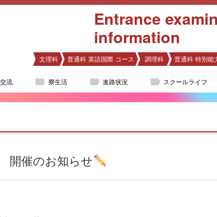
Entrance examin
information
文理科
普通科 英語国際 コース
調理科
普通科 特別能
際交流
寮生活
進路状況
スクールライフ
 開催のお知らせ