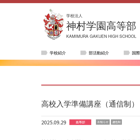
学校法人
神村学園高等部
KAMIMURA GAKUEN HIGH SCHOOL
学校紹介
部活動紹介
国
高校入学準備講座（通信制）
2025.09.29
高等部
お知らせ
通信制