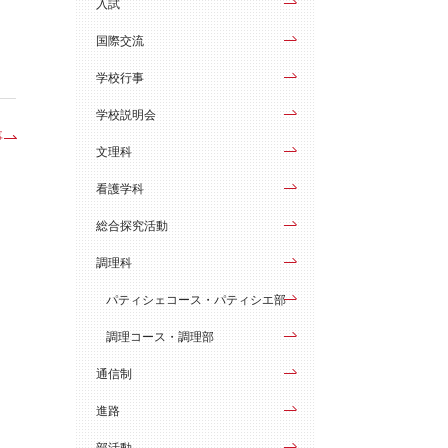
入試
国際交流
学校行事
学校説明会
事
文理科
看護学科
総合探究活動
調理科
パティシェコース・パティシエ部
調理コース・調理部
通信制
進路
部活動