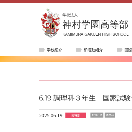
学校法人
神村学園高等部
KAMIMURA GAKUEN HIGH SCHOOL
学校紹介
部活動紹介
国
6.19 調理科３年生 国家
2025.06.19
高等部
お知らせ
調理科