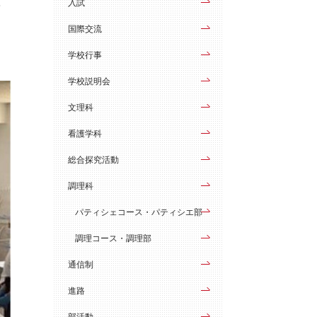
う
入試
国際交流
学校行事
学校説明会
文理科
看護学科
総合探究活動
調理科
パティシェコース・パティシエ部
調理コース・調理部
通信制
進路
部活動