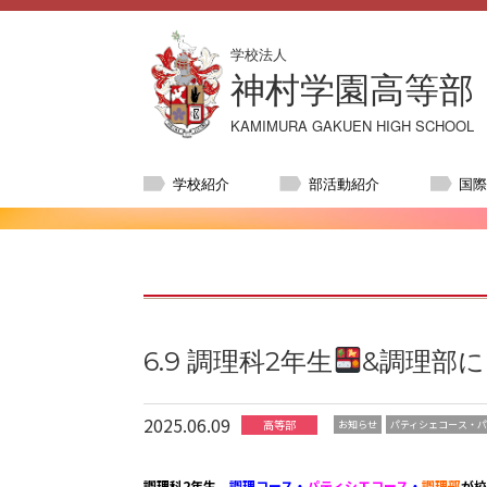
学校法人
神村学園高等部
KAMIMURA GAKUEN HIGH SCHOOL
学校紹介
部活動紹介
国
6.9 調理科2年生
&調理部
2025.06.09
高等部
お知らせ
パティシェコース・パ
調理科2年生
調理コース・
パティシエコース
・
調理部
が校