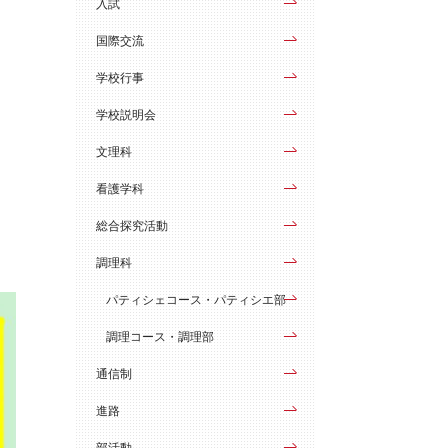
入試
国際交流
学校行事
学校説明会
文理科
看護学科
総合探究活動
調理科
パティシェコース・パティシエ部
調理コース・調理部
通信制
進路
部活動