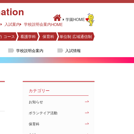
ation
学園HOME
入試案内
学校説明会案内
HOME
力 コース
看護学科
保育科
単位制 広域通信制
学校説明会案内
入試情報
カテゴリー
お知らせ
ボランテイア活動
保育科