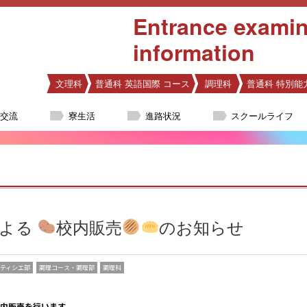
Entrance examin
information
文理科
普通科 英語国際 コース
調理科
普通科 特別能
際交流
寮生活
進路状況
スクールライフ
による
校内販売
のお知らせ
ティシエ部
調理コース・調理部
調理科
内販売を行います。