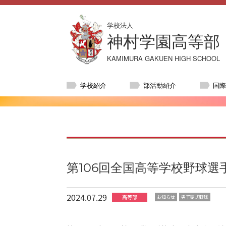
学校法人
神村学園高等部
KAMIMURA GAKUEN HIGH SCHOOL
学校紹介
部活動紹介
国
第106回全国高等学校野球選
2024.07.29
高等部
お知らせ
男子硬式野球