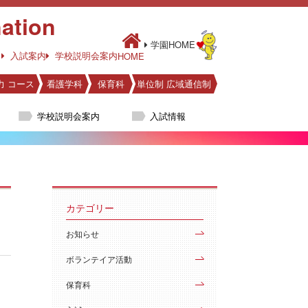
ation
学園HOME
入試案内
学校説明会案内
HOME
力 コース
看護学科
保育科
単位制 広域通信制
学校説明会案内
入試情報
カテゴリー
お知らせ
ボランテイア活動
保育科