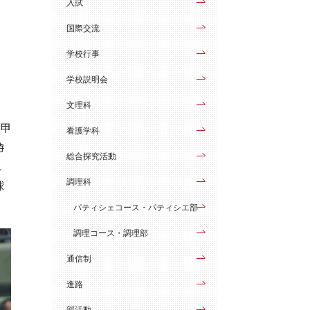
入試
国際交流
学校行事
学校説明会
文理科
ら甲
看護学科
時
総合探究活動
れ
調理科
球
パティシェコース・パティシエ部
調理コース・調理部
通信制
進路
部活動