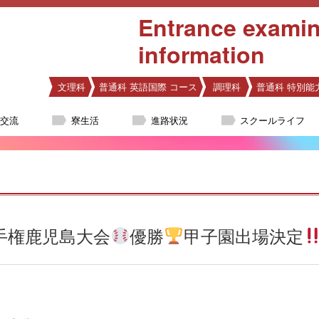
Entrance examin
information
文理科
普通科 英語国際 コース
調理科
普通科 特別能
際交流
寮生活
進路状況
スクールライフ
手権鹿児島大会
優勝
甲子園出場決定