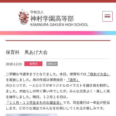
学校法人
神村学園高等部
KAMIMURA GAKUEN HIGH SCHOOL
保育科 凧あげ大会
2020.12.15
高等部
お知らせ
二学期も今週末までとなりました。本日，保育科では
「凧あげ大会」
を実施しました。凧の作成は保育技術・
「造形」
のひとつです。一人ひとりがオリジナルのイラストを描き凧を制作し
ました。木枯らしの吹く寒い中でしたが，みんな元気よく・楽しく凧
を操作しました。明日，１２月１６日は，
「１１月・１２月生まれのお誕生会」
です。司会進行は一年生が担当
します。どのうな演出でみんなをお祝いしてくれるか楽しみです。