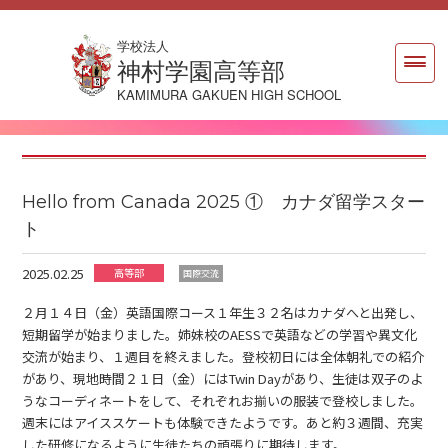
学校法人
神村学園高等部
KAMIMURA GAKUEN HIGH SCHOOL
Hello from Canada 2025 ① カナダ留学スター
ト
2025.02.25
高等部
国際交流
２月１４日（金）英語国際コース１年生３２名はカナダへと出発し、
短期留学が始まりました。姉妹校のAESSで英語などの学習や異文化
交流が始まり、１週目を終えました。登校初日には全体朝礼での紹介
があり、現地時間２１日（金）にはTwin Dayがあり、生徒は双子のよ
うなコーディネートをして、それぞれお揃いの服装で登校しました。
週末にはアイススケートも体験できたようです。あと約３週間、充実
した研修になるように生徒たちの頑張りに期待します。