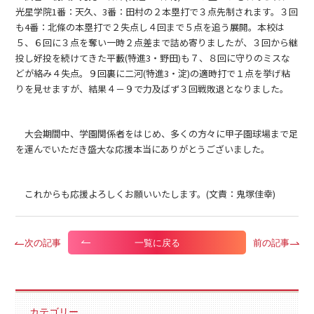
光星学院1番：天久、3番：田村の２本塁打で３点先制されます。３回
も4番：北條の本塁打で２失点し４回まで５点を追う展開。本校は
５、６回に３点を奪い一時２点差まで詰め寄りましたが、３回から継
投し好投を続けてきた平藪(特進3・野田)も７、８回に守りのミスな
どが絡み４失点。９回裏に二河(特進3・淀)の適時打で１点を挙げ粘
りを見せますが、結果４－９で力及ばず３回戦敗退となりました。
大会期間中、学園関係者をはじめ、多くの方々に甲子園球場まで足
を運んでいただき盛大な応援本当にありがとうございました。
これからも応援よろしくお願いいたします。(文責：鬼塚佳幸)
次の記事
前の記事
一覧に戻る
カテゴリー