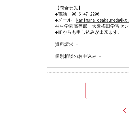
【問合せ先】

◆電話　06-6147-2200

◆メール　
kamimura-osakaumeda@kt
神村学園高等部　大阪梅田学習センタ
◆HPからも申し込みが出来ます。　
資料請求 –
個別相談のお申込み – 
投
稿