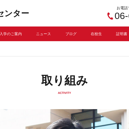
お電話
センター
06
入学のご案内
ニュース
ブログ
在校生
証明書
取り組み
ACTIVITY