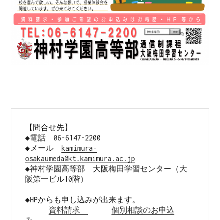
【問合せ先】 

◆電話　06-6147-2200 

◆メール　
kamimura-
osakaumeda@kt.kamimura.ac.jp
◆神村学園高等部　大阪梅田学習センター（大
阪第一ビル10階） 

◆HPからも申し込みが出来ます。

資料請求　
個別相談のお申込