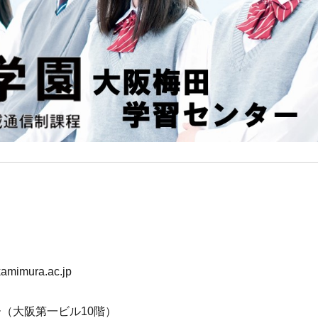
imura.ac.jp
（大阪第一ビル10階）