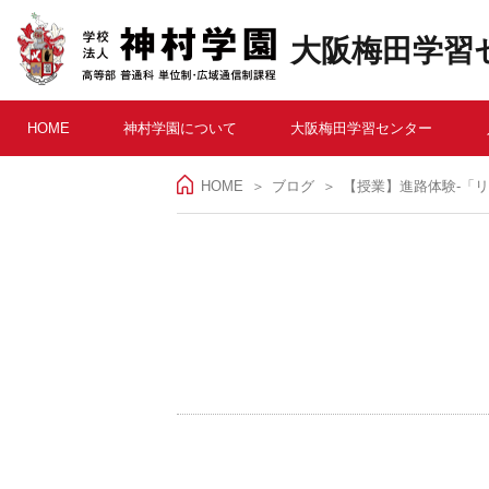
大阪梅田学習
HOME
神村学園について
大阪梅田学習センター
HOME
＞
ブログ
【授業】進路体験-「