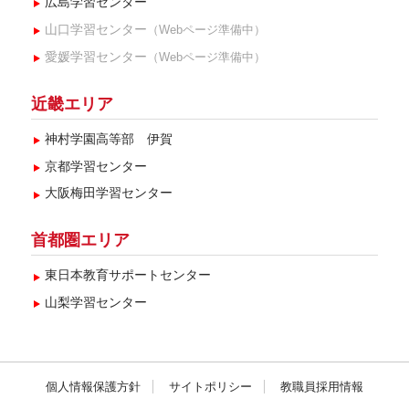
広島学習センター
2024年8月(1)
山口学習センター
（Webページ準備中）
2024年7月(3)
愛媛学習センター
（Webページ準備中）
2024年6月(3)
近畿エリア
2024年5月(1)
神村学園高等部 伊賀
2024年4月(5)
京都学習センター
2024年3月(8)
大阪梅田学習センター
2024年2月(3)
首都圏エリア
2024年1月(5)
東日本教育サポートセンター
2023年12月(4)
山梨学習センター
2023年11月(3)
2023年10月(5)
2023年9月(4)
個人情報保護方針
サイトポリシー
教職員採用情報
2023年8月(3)