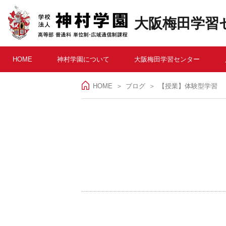
大阪梅田学習
HOME
神村学園について
大阪梅田学習センター
HOME
＞
ブログ
【授業】体験型学習