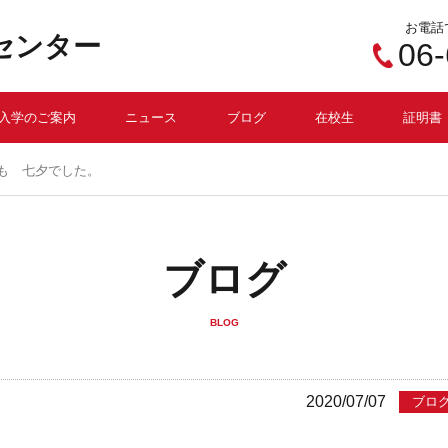
お電話
センター
06
入学のご案内
ニュース
ブログ
在校生
証明書
も 七夕でした。
ブログ
BLOG
2020/07/07
ブロ