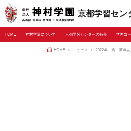
京都学習セン
HOME
神村学園について
京都学習センターの特長
学習コ
HOME
＞
ニュース
2022年 寅 新