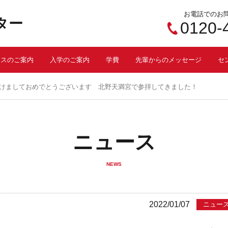
お電話でのお
ター
0120-
ースのご案内
入学のご案内
学費
先輩からのメッセージ
セ
年あけましておめでとうございます 北野天満宮で参拝してきました！
ニュース
NEWS
2022/01/07
ニュー