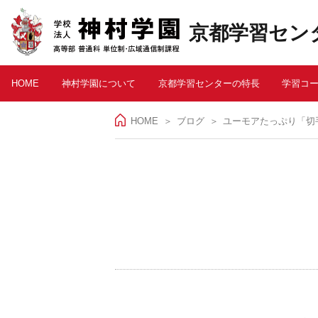
京都学習セン
HOME
神村学園について
京都学習センターの特長
学習コ
HOME
＞
ブログ
ユーモアたっぷり「切手