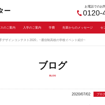
お電話でのお
ター
0120-
ースのご案内
入学のご案内
学費
先輩からのメッセージ
セ
デザインコンテスト2020」~通信制高校の学校イベント紹介~
ブログ
BLOG
2020/07/02
ブロ