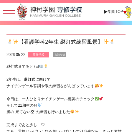
学園TOP
【看護学科2年生 継灯式練習風景】
2026.05.22
専修学校
お知らせ
継灯式まであと7日
2年生は、継灯式に向けて
ナイチンゲール誓詞や歌の練習をがんばっています
今日は、一人ひとりナイチンゲール誓詞のチェック
そして21期生の歌
嵐の 果てない空 の練習も行いました
完成まであと少し…♡
でも、元気いっぱい！やる気いっぱい！の21期生なら、きっと素敵