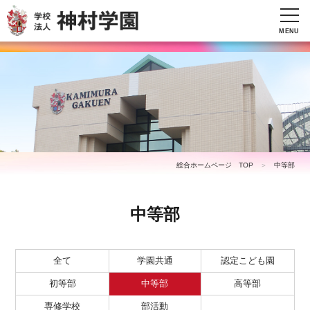
MENU
総合ホームページ
TOP
＞
中等部
中等部
全て
学園共通
認定こども園
初等部
中等部
高等部
専修学校
部活動