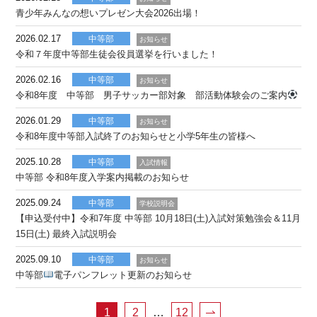
青少年みんなの想いプレゼン大会2026出場！
2026.02.17
中等部
お知らせ
令和７年度中等部生徒会役員選挙を行いました！
2026.02.16
中等部
お知らせ
令和8年度 中等部 男子サッカー部対象 部活動体験会のご案内
2026.01.29
中等部
お知らせ
令和8年度中等部入試終了のお知らせと小学5年生の皆様へ
2025.10.28
中等部
入試情報
中等部 令和8年度入学案内掲載のお知らせ
2025.09.24
中等部
学校説明会
【申込受付中】令和7年度 中等部 10月18日(土)入試対策勉強会＆11月
15日(土) 最終入試説明会
2025.09.10
中等部
お知らせ
中等部
電子パンフレット更新のお知らせ
1
2
…
12