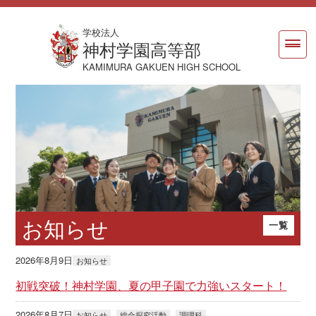
学校法人
神村学園高等部
KAMIMURA GAKUEN HIGH SCHOOL
お知らせ
一覧
2026年8月9日
お知らせ
初戦突破！神村学園、夏の甲子園で力強いスタート！
2026年8月7日
, 
, 
お知らせ
総合探究活動
調理科