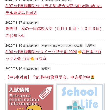
8.07 ☆R8 調理科☆ コラボ型 総合探究活動 with 城山ホ
テル鹿児島 Part 3
2026年8月7日
お知らせ
高等部 秋の一日体験入学（９月１９日・１０月３日）
のお知らせ
2026年8月6日
, 
, 
お知らせ
パティシェコース・パティシエ部
調理科
8.06 ☆R8 調理科☆スイーツ甲子園 2026
西日本ブロ
ック大会 当日
in 東京
2026年8月6日
, 
お知らせ
文理科
【中3生対象】『文理科授業見学会』申込受付中