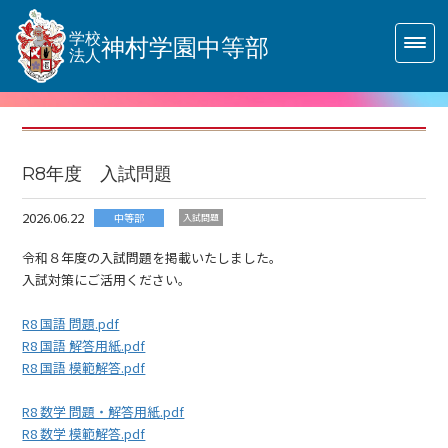
学校
神村学園中等部
法人
R8年度 入試問題
2026.06.22
中等部
入試問題
令和８年度の入試問題を掲載いたしました。
入試対策にご活用ください。
R8 国語 問題.pdf
R8 国語 解答用紙.pdf
R8 国語 模範解答.pdf
R8 数学 問題・解答用紙.pdf
R8 数学 模範解答.pdf