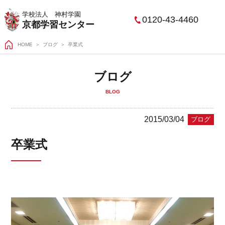
学校法人 神村学園
0120-43-4460
京都学習センター
HOME
＞
ブログ
卒業式
ブログ
BLOG
2015/03/04
ブログ
卒業式