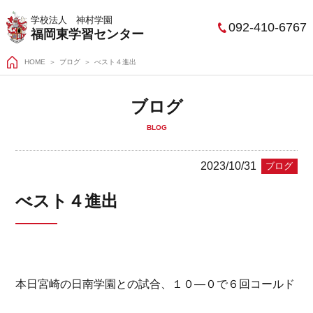
学校法人 神村学園
092-410-6767
福岡東学習センター
HOME
＞
ブログ
べスト４進出
ブログ
BLOG
2023/10/31
ブログ
べスト４進出
本日宮崎の日南学園との試合、１０―０で６回コールド