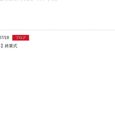
07/18
ブログ
事】終業式