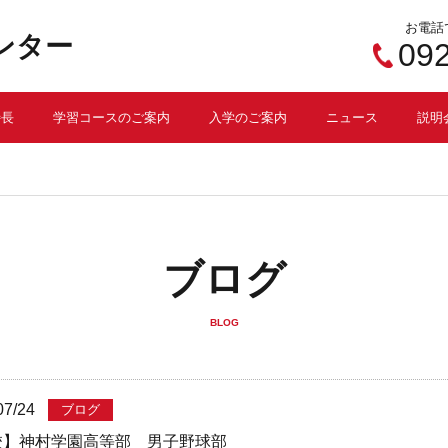
お電話
ンター
09
特長
学習コースのご案内
入学のご案内
ニュース
説明
ブログ
BLOG
07/24
ブログ
校】神村学園高等部 男子野球部